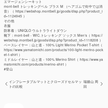
エマージェンシーキット
mont-bell トレッキングベル ブラス M （ヘアゴムで街中では消
音）（
https://webshop.montbell.jp/goods/disp.php?product_i
d=1124945
）
その他
衣服
防寒着：UNIQLO ウルトラライトダウン
靴下：mont-bell - WIC.トレッキング ソックス Men's（
https://
webshop.montbell.jp/goods/disp.php?product_id=1118208
）
ベースレイヤー：山と道 - 100% Light Merino Pocket T-shirt（
https://www.yamatomichi.com/products/100-light-merino-pock
et-t-shirt
）
ミドルレイヤー：山と道 - 100% Merino Shirt（
https://www.ya
matomichi.com/products/merino-shirt
）
#登山
インフレータブルマットとクローズドセルマッ
瑞牆山 周
トの比較
回