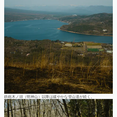
鉄砲木ノ頭（明神山）以降は緩やかな登山道が続く。