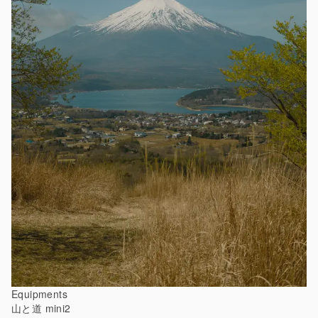
Equipments
山と道 mini2