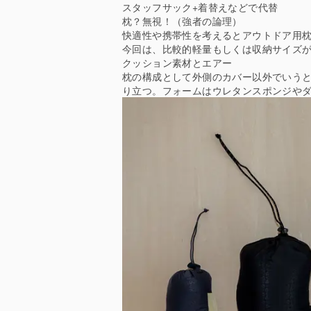
スタッフサック+着替えなどで代替
枕？無視！（強者の論理）
快適性や携帯性を考えるとアウトドア用
今回は、比較的軽量もしくは収納サイズ
クッション素材とエアー
枕の構成として外側のカバー以外でいう
り立つ。フォームはウレタンスポンジや