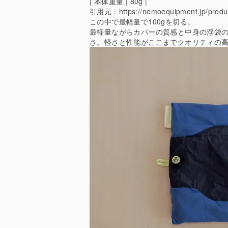
| 本体重量 | 80g |
引用元：
https://nemoequipment.jp/produ
この中で最軽量で100gを切る。
最軽量ながらカバーの質感と中身の浮袋
さ。軽さと性能がここまでクオリティの