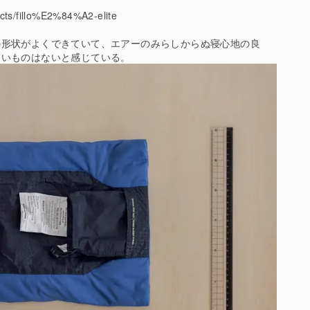
cts/fillo%E2%84%A2-elite
の形状がよくできていて、エアーのみらしからぬ寝心地の良
高いものはないと感じている。