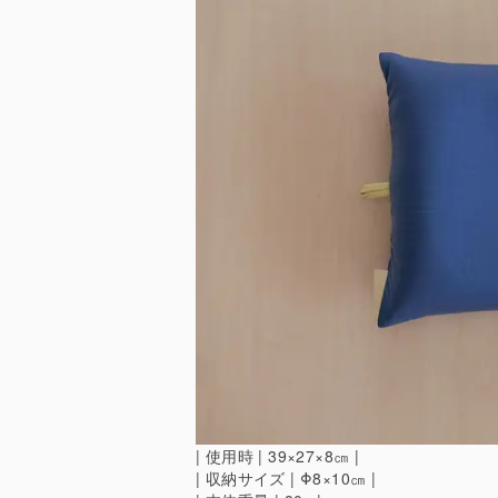
| 使用時 | 39×27×8㎝ |
| 収納サイズ | Φ8×10㎝ |