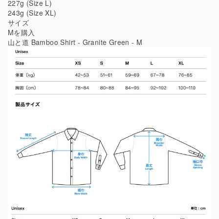
227g (Size L)
243g (Size XL)
サイズ
Mを購入
山と道 Bamboo Shirt - Granite Green - M