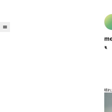
m
🐈
晴れ