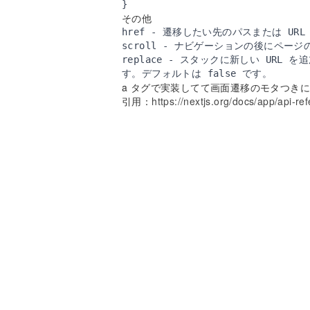
その他
href - 遷移したい先のパスまたは U
scroll - ナビゲーションの後にページ
replace - スタックに新しい URL を
a タグで実装してて画面遷移のモタつきに
引用：
https://nextjs.org/docs/app/api-r