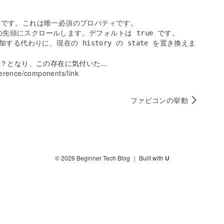
RL です。これは唯一必須のプロパティです。

の先頭にスクロールします。デフォルトは true です。

追加する代わりに、現在の history の state を置き換えま
？となり、この存在に気付いた...
eference/components/link
ファビコンの挙動
©
2026
Beginner Tech Blog
｜ Built with
U