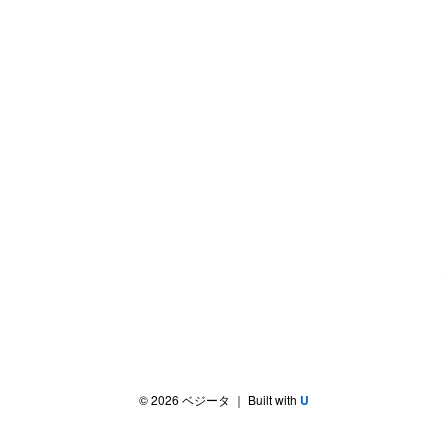
©
2026
ベジータ
｜ Built with
U