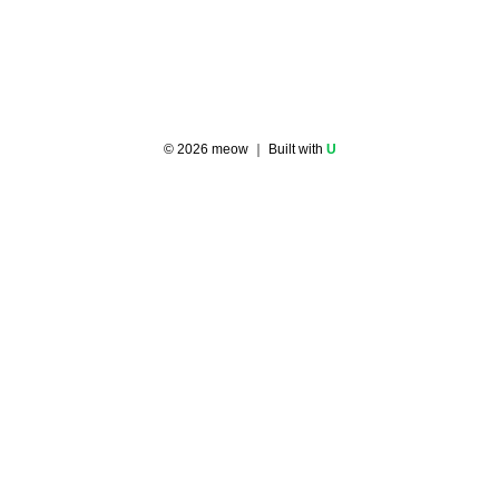
©
2026
meow
｜ Built with
U