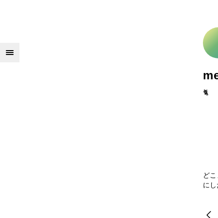
m
🐈
どこ
にし