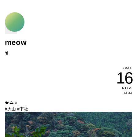
meow
🐈
2024
16
NOV
.
14:44
🍁⛰️🚶
#大山
#下社