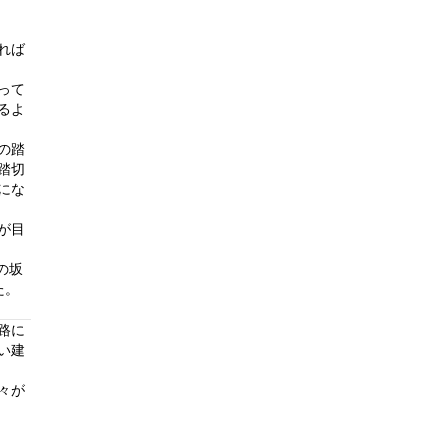
れば
って
るよ
の踏
踏切
にな
が目
の坂
た。
路に
い建
々が