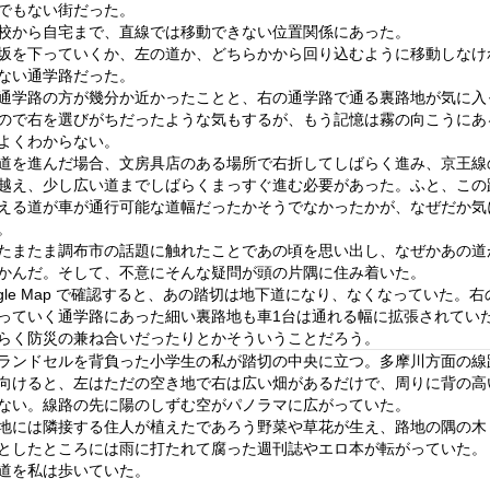
でもない街だった。
校から自宅まで、直線では移動できない位置関係にあった。
坂を下っていくか、左の道か、どちらかから回り込むように移動しなけ
ない通学路だった。
通学路の方が幾分か近かったことと、右の通学路で通る裏路地が気に入
ので右を選びがちだったような気もするが、もう記憶は霧の向こうにあ
よくわからない。
道を進んだ場合、文房具店のある場所で右折してしばらく進み、京王線
越え、少し広い道までしばらくまっすぐ進む必要があった。ふと、この
える道が車が通行可能な道幅だったかそうでなかったかが、なぜだか気
。
たまたま調布市の話題に触れたことであの頃を思い出し、なぜかあの道
かんだ。そして、不意にそんな疑問が頭の片隅に住み着いた。
ogle Map で確認すると、あの踏切は地下道になり、なくなっていた。右
っていく通学路にあった細い裏路地も車1台は通れる幅に拡張されてい
らく防災の兼ね合いだったりとかそういうことだろう。
ランドセルを背負った小学生の私が踏切の中央に立つ。多摩川方面の線
向けると、左はただの空き地で右は広い畑があるだけで、周りに背の高
ない。線路の先に陽のしずむ空がパノラマに広がっていた。
地には隣接する住人が植えたであろう野菜や草花が生え、路地の隅の木
としたところには雨に打たれて腐った週刊誌やエロ本が転がっていた。
道を私は歩いていた。