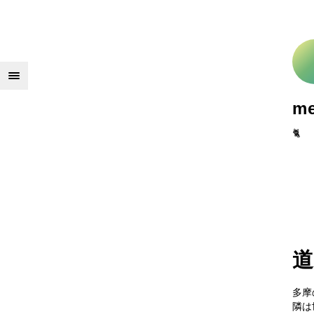
m
🐈
道
多摩
隣は