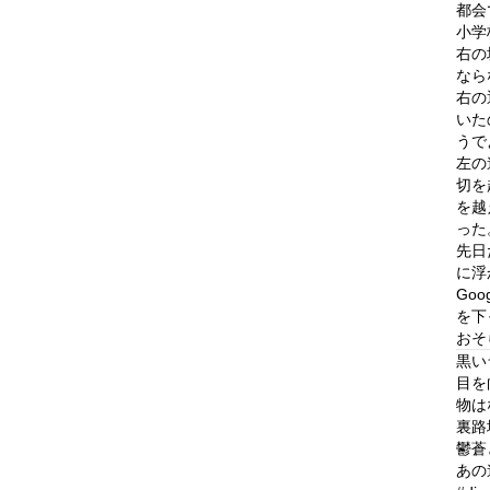
都会
小学
右の
なら
右の
いた
うで
左の
切を
を越
った
先日
に浮
Go
を下
おそ
黒い
目を
物は
裏路
鬱蒼
あの