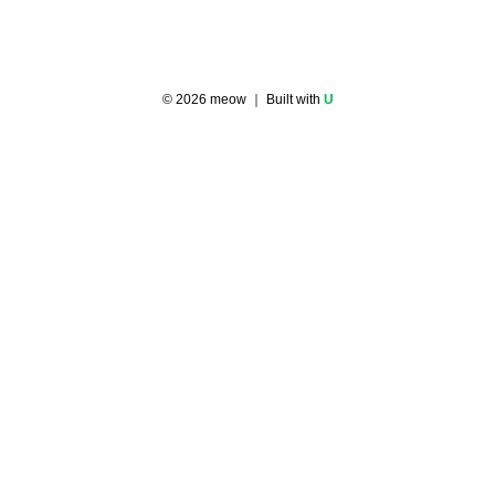
©
2026
meow
｜ Built with
U