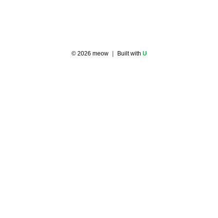
©
2026
meow
｜ Built with
U