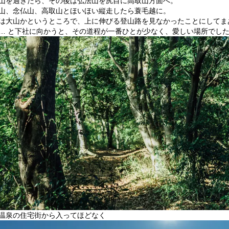
山を過ぎたら、その後は弘法山を尻目に高取山方面へ。
山、念仏山、高取山とほいほい縦走したら蓑毛越に。
は大山かというところで、上に伸びる登山路を見なかったことにしてま
… と下社に向かうと、その道程が一番ひとが少なく、愛しい場所でし
温泉の住宅街から入ってほどなく