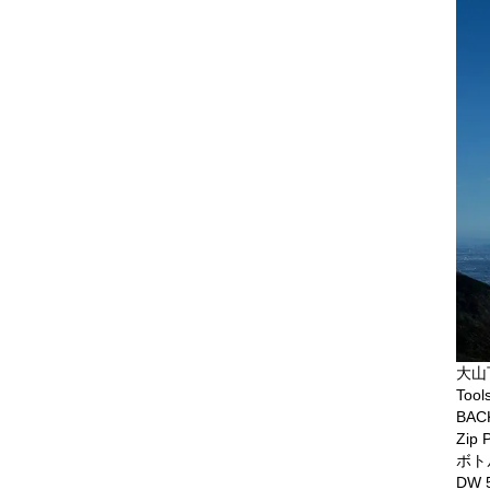
大山
Tool
BAC
Zip
ボト
DW 