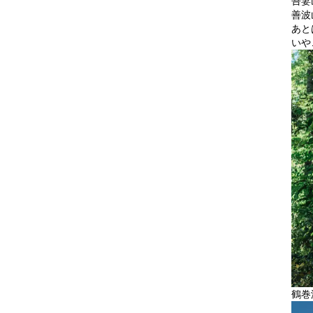
吾妻
善波
あと
いや
鶴巻