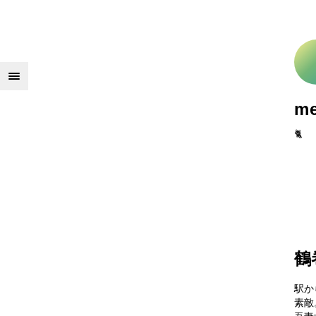
m
🐈
鶴
駅か
素敵