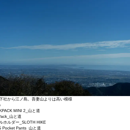
下社から江ノ島。吾妻山よりは高い模様
s
KPACK MINI 2_山と道
 Pack_山と道
ルホルダー_SLOTH HIKE
5 Pocket Pants_山と道