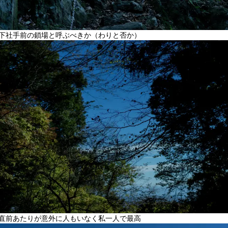
下社手前の鎖場と呼ぶべきか（わりと否か）
直前あたりが意外に人もいなく私一人で最高