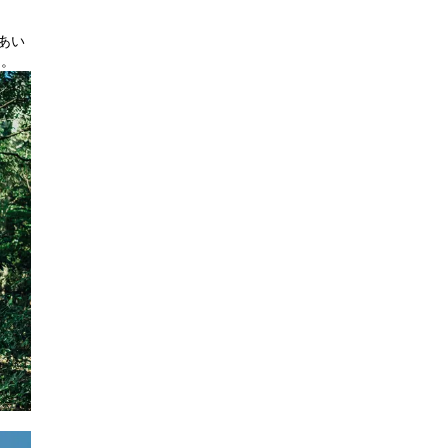
あい
た。